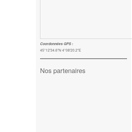
Coordonnées GPS :
45°12'34.6"N 4°08'20.2"E
Nos partenaires